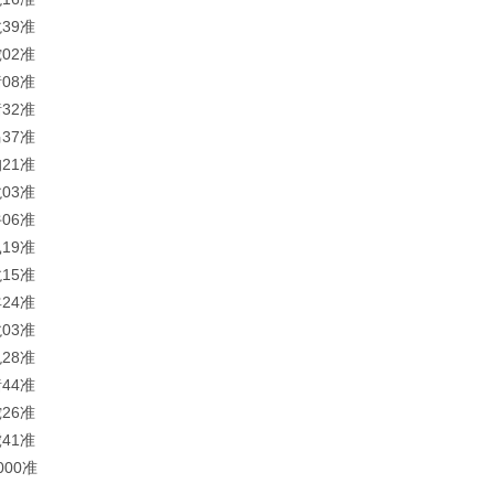
39准
02准
08准
32准
37准
21准
03准
06准
19准
15准
24准
03准
28准
44准
26准
41准
000准