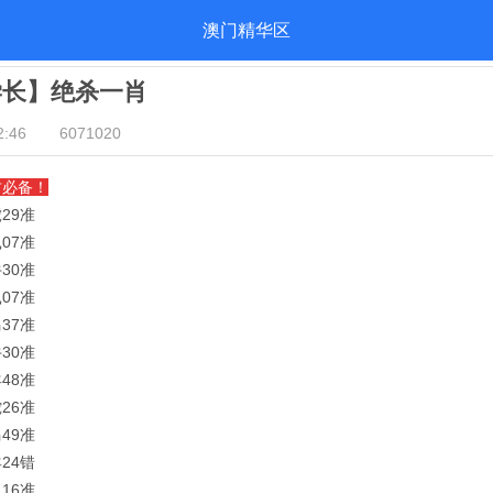
澳门精华区
学长】绝杀一肖
:46
6071020
财必备！
29准
07准
30准
07准
37准
30准
48准
26准
49准
24错
16准