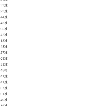
33准
23准
44准
43准
05准
42准
13准
48准
27准
09准
31准
45错
41准
41准
07准
01准
40准
16准