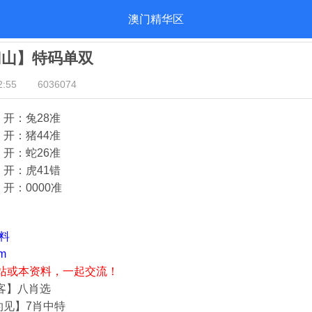
澳门精华区
归山】特码单双
:55
6036074
》开：兔28
准
》开：猪44
准
》开：蛇26
准
》开：虎41错
开：000
0准
资料
m
站或本资料，一起交流！
归客】八肖选
灼见】7肖中特