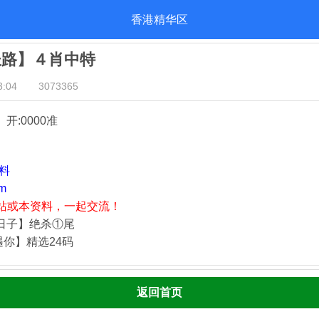
香港精华区
长路】４肖中特
:04
3073365
』开:0000准
资料
m
站或本资料，一起交流！
静日子】绝杀①尾
遇你】精选24码
返回首页