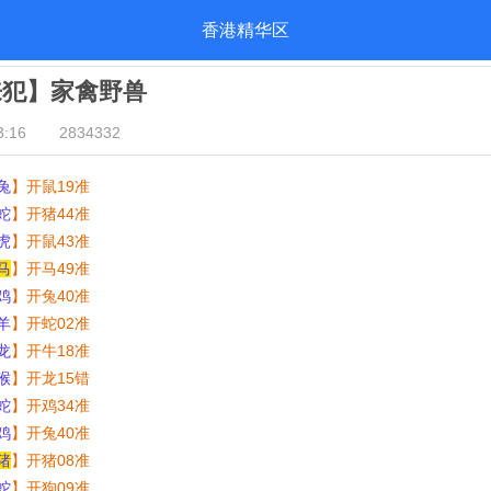
香港精华区
来犯】家禽野兽
:16
2834332
兔
】开鼠19准
蛇
】开猪44准
虎
】开鼠43准
马
】开马49准
鸡
】开兔40准
羊
】开蛇02准
龙
】开牛18准
猴
】开龙15错
蛇
】开鸡34准
鸡
】开兔40准
猪
】开猪08准
蛇
】开狗09准