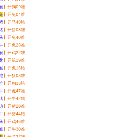
猴
】开狗09准
兔
】开兔04准
猪
】开马49错
猪
】开猪08准
马
】开兔40准
牛
】开兔28准
猴
】开鸡22准
龙
】开鼠19准
猴
】开兔16错
蛇
】开猪08准
羊
】开狗33错
牛
】开虎47准
猪
】开牛42错
鸡
】开猪20准
牛
】开猪44错
马
】开鸡46准
猴
】开牛30准
龙
】开龙27准