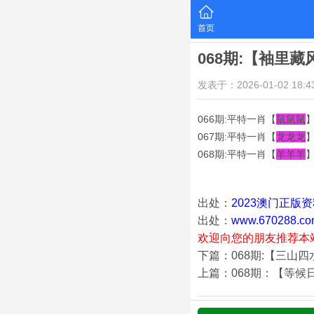
首页
068期:【袖里
发表于：2026-01-02 18:43
066期:平特一肖【
鼠鼠鼠
】
067期:平特一肖【
龙龙龙
】
068期:平特一肖【
羊羊羊
】
出处：
2023澳门正版
出处：
www.670288.co
欢迎向您的朋友推荐本
下篇：068期:【三山
上篇：068期：【等候