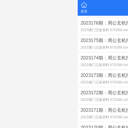
首页
2023176期：周公玄机
2023澳门正版资料 670288.co
2023175期：周公玄机
2023澳门正版资料 670288.co
2023174期：周公玄机
2023澳门正版资料 670288.co
2023173期：周公玄机
2023澳门正版资料 670288.co
2023172期：周公玄机
2023澳门正版资料 670288.co
2023171期：周公玄机
2023澳门正版资料 670288.co
2023170期：周公玄机