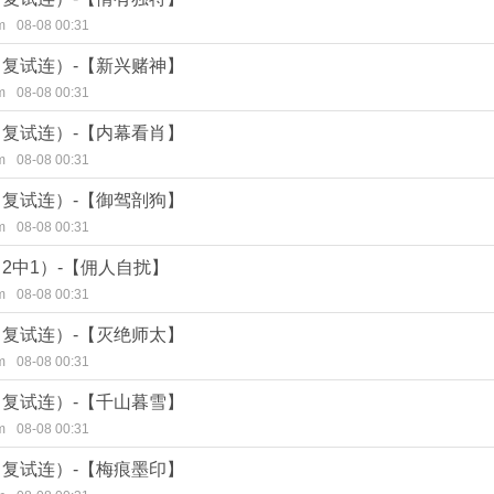
m
08-08 00:31
-（复试连）-【新兴赌神】
m
08-08 00:31
-（复试连）-【内幕看肖】
m
08-08 00:31
-（复试连）-【御驾剖狗】
m
08-08 00:31
（2中1）-【佣人自扰】
m
08-08 00:31
-（复试连）-【灭绝师太】
m
08-08 00:31
-（复试连）-【千山暮雪】
m
08-08 00:31
-（复试连）-【梅痕墨印】