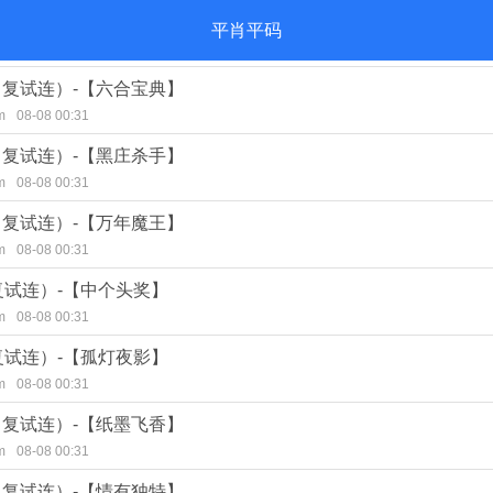
平肖平码
-（复试连）-【六合宝典】
m
08-08 00:31
-（复试连）-【黑庄杀手】
m
08-08 00:31
-（复试连）-【万年魔王】
m
08-08 00:31
（复试连）-【中个头奖】
m
08-08 00:31
（复试连）-【孤灯夜影】
m
08-08 00:31
-（复试连）-【纸墨飞香】
m
08-08 00:31
-（复试连）-【情有独特】