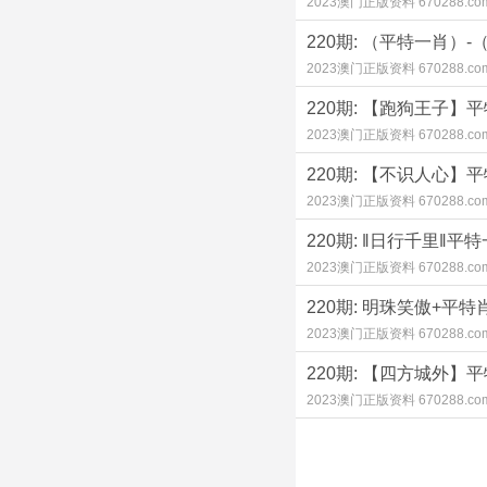
2023澳门正版资料 670288.co
220期: （平特一肖）-
2023澳门正版资料 670288.co
220期: 【跑狗王子】
2023澳门正版资料 670288.co
220期: 【不识人心】
2023澳门正版资料 670288.co
220期: ‖日行千里‖平
2023澳门正版资料 670288.co
220期: 明珠笑傲+平特
2023澳门正版资料 670288.co
220期: 【四方城外】
2023澳门正版资料 670288.co