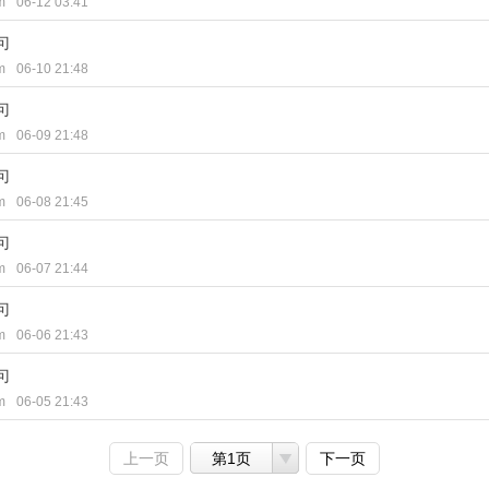
m
06-12 03:41
句
m
06-10 21:48
句
m
06-09 21:48
句
m
06-08 21:45
句
m
06-07 21:44
句
m
06-06 21:43
句
m
06-05 21:43
上一页
第1页
下一页