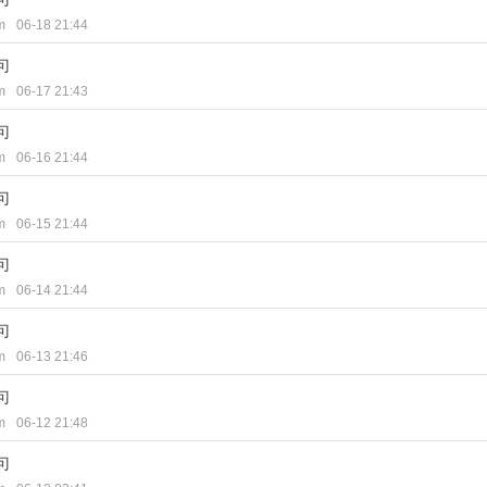
m
06-18 21:44
句
m
06-17 21:43
句
m
06-16 21:44
句
m
06-15 21:44
句
m
06-14 21:44
句
m
06-13 21:46
句
m
06-12 21:48
句