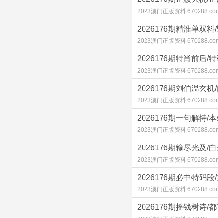
2023澳门正版资料 670288.co
2026176期精淮单双
2023澳门正版资料 670288.co
2026176期特肖前后
2023澳门正版资料 670288.co
2026176期刘伯温玄
2023澳门正版资料 670288.co
2026176期一句解特
2023澳门正版资料 670288.co
2026176期输尽光及
2023澳门正版资料 670288.co
2026176期必中特码
2023澳门正版资料 670288.co
2026176期摇钱树诗