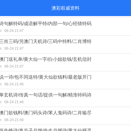
澳彩权威资料
话/诗句解特码/成语解平特/内部一句/心经猜特码
m
06-24 21:47
光/三肖三码/另澳门天机诗/三码中特料/二肖博特
m
06-24 21:47
表/澳门送礼单/黄大仙一字/白小姐欲钱/玄机信封
m
06-24 21:47
有一说一诗/包不同送特/黄大仙欲钱料/最老版开门
m
06-24 21:46
/简单玄机诗/传真一句话/提供一句解/精淮特码诗
m
06-24 21:46
纲/澳门欲钱料/澳门码头诗/苯人鬼码诗/二肖输尽
m
06-24 21:46
/正版先锋诗/鬼谷子总纲/先生总纲诗/黄大仙赐灵