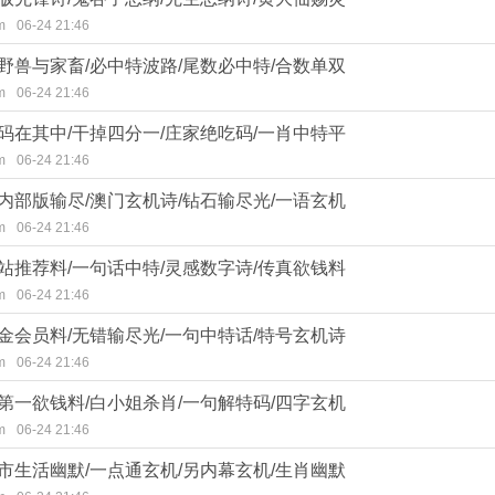
m
06-24 21:46
料/野兽与家畜/必中特波路/尾数必中特/合数单双
m
06-24 21:46
/特码在其中/干掉四分一/庄家绝吃码/一肖中特平
m
06-24 21:46
机/内部版输尽/澳门玄机诗/钻石输尽光/一语玄机
m
06-24 21:46
/本站推荐料/一句话中特/灵感数字诗/传真欲钱料
m
06-24 21:46
/白金会员料/无错输尽光/一句中特话/特号玄机诗
m
06-24 21:46
段/第一欲钱料/白小姐杀肖/一句解特码/四字玄机
m
06-24 21:46
/都市生活幽默/一点通玄机/另内幕玄机/生肖幽默