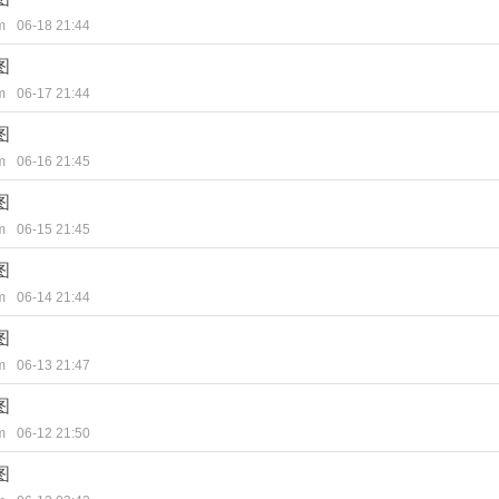
m
06-18 21:44
图
m
06-17 21:44
图
m
06-16 21:45
图
m
06-15 21:45
图
m
06-14 21:44
图
m
06-13 21:47
图
m
06-12 21:50
图