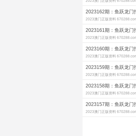
2023澳门正版资料 670288.co
2023162期：鱼跃龙门
2023澳门正版资料 670288.co
2023161期：鱼跃龙门
2023澳门正版资料 670288.co
2023160期：鱼跃龙门
2023澳门正版资料 670288.co
2023159期：鱼跃龙门
2023澳门正版资料 670288.co
2023158期：鱼跃龙门
2023澳门正版资料 670288.co
2023157期：鱼跃龙门
2023澳门正版资料 670288.co