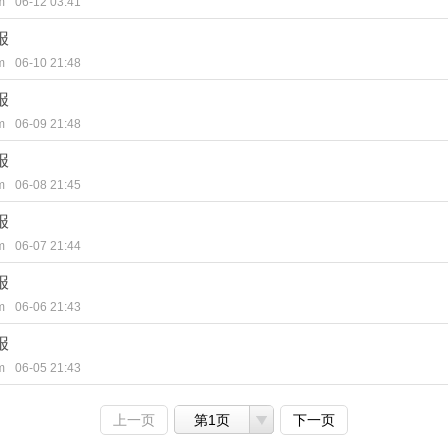
m
06-12 03:41
报
m
06-10 21:48
报
m
06-09 21:48
报
m
06-08 21:45
报
m
06-07 21:44
报
m
06-06 21:43
报
m
06-05 21:43
上一页
第1页
下一页