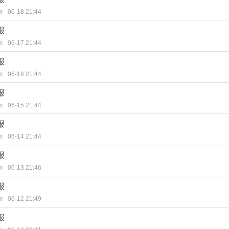
m
06-18 21:44
报
m
06-17 21:44
报
m
06-16 21:44
报
m
06-15 21:44
报
m
06-14 21:44
报
m
06-13 21:46
报
m
06-12 21:49
报