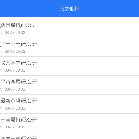
黃大仙料
网(两肖爆特)已公开
m
08-07 00:32
网(平一中一)已公开
m
08-07 00:32
网(买六不中)已公开
m
08-07 00:32
网(平特四尾)已公开
m
08-07 00:32
网(最新杀码)已公开
m
08-07 00:32
网(一肖爆特)已公开
m
08-07 00:32
网(新禁三肖)已公开