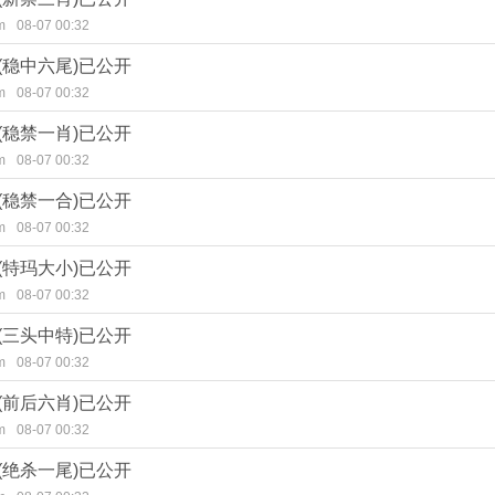
m
08-07 00:32
网(稳中六尾)已公开
m
08-07 00:32
网(稳禁一肖)已公开
m
08-07 00:32
网(稳禁一合)已公开
m
08-07 00:32
网(特玛大小)已公开
m
08-07 00:32
网(三头中特)已公开
m
08-07 00:32
网(前后六肖)已公开
m
08-07 00:32
网(绝杀一尾)已公开