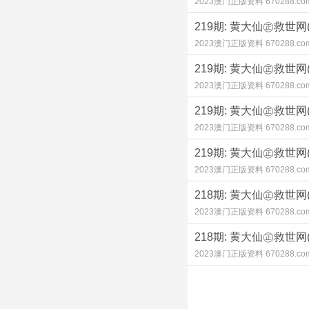
2023澳门正版资料 670288.co
219期: 黄大仙㊣救世
2023澳门正版资料 670288.co
219期: 黄大仙㊣救世
2023澳门正版资料 670288.co
219期: 黄大仙㊣救世
2023澳门正版资料 670288.co
219期: 黄大仙㊣救世
2023澳门正版资料 670288.co
218期: 黄大仙㊣救世
2023澳门正版资料 670288.co
218期: 黄大仙㊣救世
2023澳门正版资料 670288.co