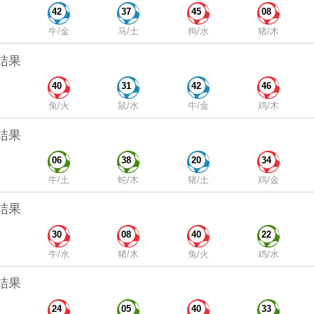
42
37
45
08
牛/金
马/土
狗/水
猪/木
结果
40
31
42
46
兔/火
鼠/水
牛/金
鸡/木
结果
06
38
20
34
牛/土
蛇/木
猪/土
鸡/金
结果
30
08
40
22
牛/水
猪/木
兔/火
鸡/水
结果
24
05
40
33