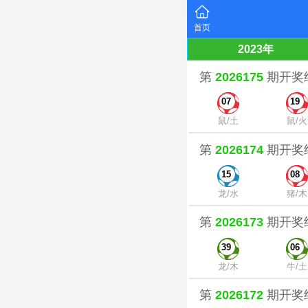
首页
2023年
第
2026175
期开奖
07
19
鼠/土
鼠/火
第
2026174
期开奖
15
08
龙/水
猪/木
第
2026173
期开奖
39
06
龙/木
牛/土
第
2026172
期开奖