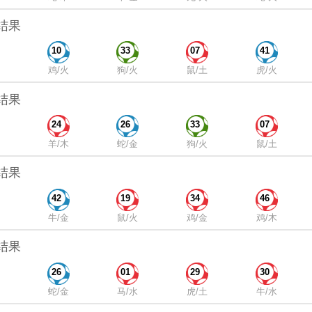
结果
10
33
07
41
鸡/火
狗/火
鼠/土
虎/火
结果
24
26
33
07
羊/木
蛇/金
狗/火
鼠/土
结果
42
19
34
46
牛/金
鼠/火
鸡/金
鸡/木
结果
26
01
29
30
蛇/金
马/水
虎/土
牛/水